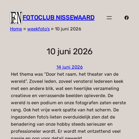
FOTOCLUB NISSEWAARD
Faceb
Home
»
weekfoto’s
»
10 juni 2026
10 juni 2026
14 juni 2026
Het thema was “Door het raam, het theater van de
wereld”. Zoveel leden, zoveel vensters! Iedereen keek
met een andere blik, wat een heerlijke verzameling
creatieve en verrassende beelden opleverde. De
wereld is een podium en onze fotografen zaten eerste
rang. Ook het vrije werk spatte van het scherm. De
ingezonden foto’s lieten overduidelijk zien dat de
benadering van onze hobby steeds serieuzer en
professioneler wordt. Er wordt met ontzettend veel
passie en oog voor detail gewerkt.