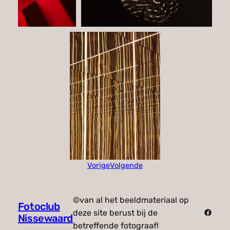
Vorige
Volgende
©van al het beeldmateriaal op
Fotoclub
Faceb
deze site berust bij de
Nissewaard
betreffende fotograaf!